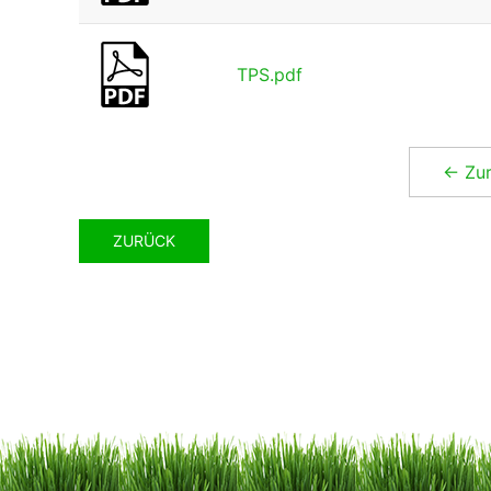
TPS.pdf
← Zu
ZURÜCK