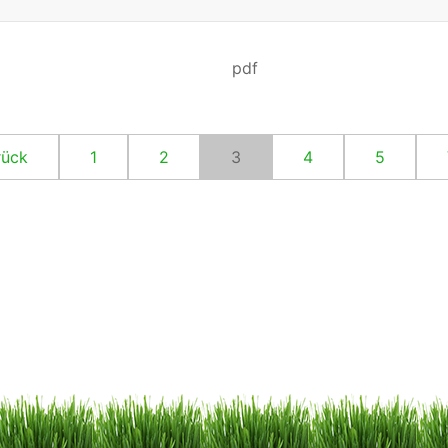
pdf
(aktuell)
rück
1
2
3
4
5