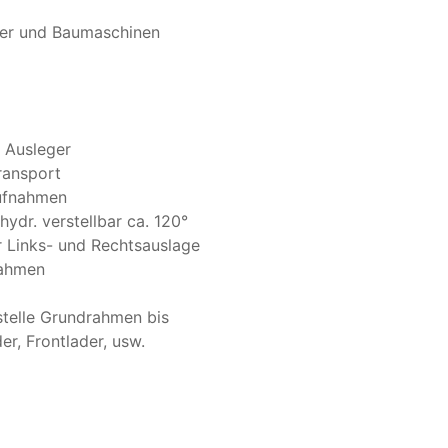
ader und Baumaschinen
:
 Ausleger
ransport
Aufnahmen
dr. verstellbar ca. 120°
r Links- und Rechtsauslage
rahmen
telle Grundrahmen bis
r, Frontlader, usw.