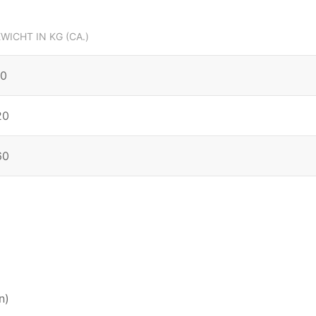
WICHT IN KG (CA.)
80
20
60
n)